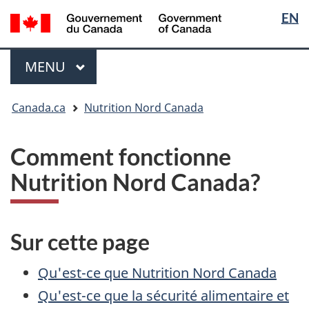
Sélectio
/
EN
Passer
Passer
Passer
Government
de
au
à
à
of
contenu
« Au
la
la
Menu
Canada
MENU
PRINCIPAL
principal
sujet
version
langue
du
HTML
Vous
gouvernement »
simplifiée
Canada.ca
Nutrition Nord Canada
êtes
ici
:
Comment fonctionne
Nutrition Nord Canada?
Sur cette page
Qu'est-ce que Nutrition Nord Canada
Qu'est-ce que la sécurité alimentaire et